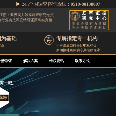
24h全国调查咨询热线：
0519-88138007
庭审证据
城江苏：业界实力雄厚调查研究专员
研究中心
调查行业典范深度钻研还原事实真相
掌握关键有力证据
为您争取更多利益
相为基础
专属指定专一机构
立命
千里眼高口碑受到电视栏目
新闻报社媒体的专属推荐保障
外情取证
解决方案
维权资讯
联系方式