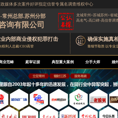
官政媒体多次案件好评指定信誉专属名调查维权中心
-常州总部.苏州分部
龙城常州+苏城苏州+省
高名气-高口碑-高信誉
咨询有限公司
企业内部商业侵权犯罪打击
确保实施真
向权利人总裁/CEO高管
靠细节取胜 以专业
商业范畴
庭审证据
典型重大案例
分手大师
婚